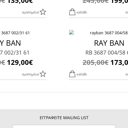
0€
135,00€
245,00€
199,
αγαπημένα
καλάθι
α
Y BAN
RAY BAN
7 002/31 61
RB 3687 004/58 
0€
129,00€
205,00€
173,
αγαπημένα
καλάθι
α
ΕΓΓΡΑΦΕΙΤΕ MAILING LIST