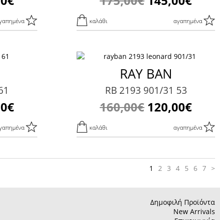
00€
175,00€
145,00€
γαπημένα
καλάθι
αγαπημένα
RAY BAN
61
RΒ 2193 901/31 53
00€
160,00€
120,00€
γαπημένα
καλάθι
αγαπημένα
1
2
3
4
5
6
7
>
Δημοφιλή Προϊόντα
New Arrivals