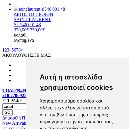
ΔΕΙΤΕ ΤΟ ΠΡΟΪΟΝ
SAINT LAURENT
SL 546 001 48
370,00€
259,00€
καλάθι
αγαπημένα
1
2
3
4
5
6
7
8
>
ΑΚΟΥΛΟΥΘΗΣΤΕ ΜΑΣ
Αυτή η ιστοσελίδα
χρησιμοποιεί cookies
ΤΗΛΕΦΩΝΙΚΕΣ ΠΑΡΑΓΓΕΛΙΕΣ:
210 7700925
Χρησιμοποιούμε cookies και
ΕΓΓΡΑΦΕΙΤΕ MAILING LIST
άλλες τεχνολογίες εντοπισμού
για την βελτίωση της εμπειρίας
Δημοφιλή Προϊόντα
περιήγησης στην ιστοσελίδα μας,
New Arrivals
για την εξατομίκευση
Επικοινωνία