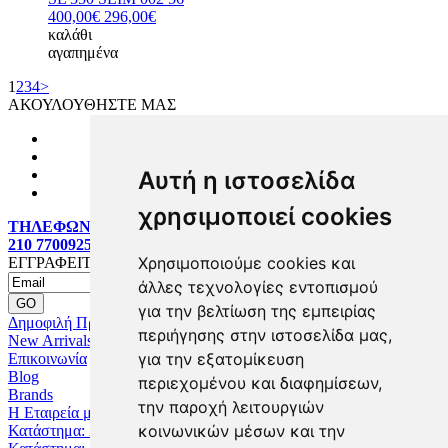
400,00€
296,00€
καλάθι
αγαπημένα
1
2
3
4
>
ΑΚΟΥΛΟΥΘΗΣΤΕ ΜΑΣ
Αυτή η ιστοσελίδα
χρησιμοποιεί cookies
ΤΗΛΕΦΩΝΙΚΕΣ ΠΑΡΑΓΓΕΛΙΕΣ:
210 7700925
Χρησιμοποιούμε cookies και
ΕΓΓΡΑΦΕΙΤΕ MAILING LIST
άλλες τεχνολογίες εντοπισμού
για την βελτίωση της εμπειρίας
Δημοφιλή Προϊόντα
περιήγησης στην ιστοσελίδα μας,
New Arrivals
για την εξατομίκευση
Επικοινωνία
Blog
περιεχομένου και διαφημίσεων,
Brands
την παροχή λειτουργιών
Η Εταιρεία μας
κοινωνικών μέσων και την
Κατάστημα: Ζωγράφου