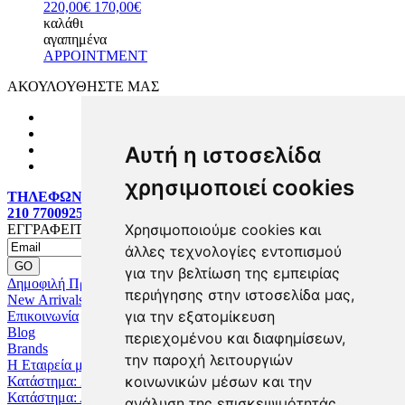
220,00€
170,00€
καλάθι
αγαπημένα
APPOINTMENT
ΑΚΟΥΛΟΥΘΗΣΤΕ ΜΑΣ
Αυτή η ιστοσελίδα
χρησιμοποιεί cookies
ΤΗΛΕΦΩΝΙΚΕΣ ΠΑΡΑΓΓΕΛΙΕΣ:
210 7700925
Χρησιμοποιούμε cookies και
ΕΓΓΡΑΦΕΙΤΕ MAILING LIST
άλλες τεχνολογίες εντοπισμού
για την βελτίωση της εμπειρίας
Δημοφιλή Προϊόντα
περιήγησης στην ιστοσελίδα μας,
New Arrivals
για την εξατομίκευση
Επικοινωνία
Blog
περιεχομένου και διαφημίσεων,
Brands
την παροχή λειτουργιών
Η Εταιρεία μας
κοινωνικών μέσων και την
Κατάστημα: Ζωγράφου
Κατάστημα: Αχαρναί
ανάλυση της επισκεψιμότητάς