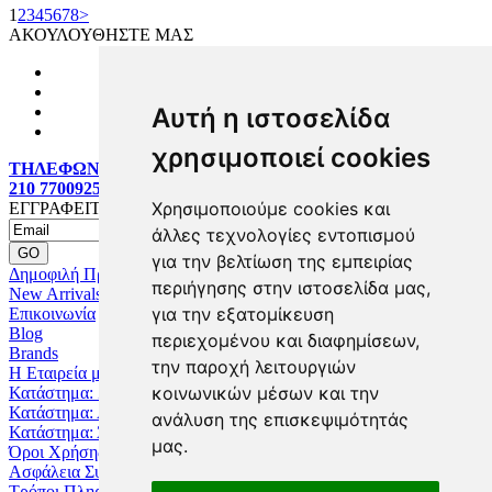
1
2
3
4
5
6
7
8
>
ΑΚΟΥΛΟΥΘΗΣΤΕ ΜΑΣ
Αυτή η ιστοσελίδα
χρησιμοποιεί cookies
ΤΗΛΕΦΩΝΙΚΕΣ ΠΑΡΑΓΓΕΛΙΕΣ:
210 7700925
Χρησιμοποιούμε cookies και
ΕΓΓΡΑΦΕΙΤΕ MAILING LIST
άλλες τεχνολογίες εντοπισμού
για την βελτίωση της εμπειρίας
Δημοφιλή Προϊόντα
περιήγησης στην ιστοσελίδα μας,
New Arrivals
για την εξατομίκευση
Επικοινωνία
Blog
περιεχομένου και διαφημίσεων,
Brands
την παροχή λειτουργιών
Η Εταιρεία μας
κοινωνικών μέσων και την
Κατάστημα: Ζωγράφου
Κατάστημα: Αχαρναί
ανάλυση της επισκεψιμότητάς
Κατάστημα: Άνω Λιόσια
μας.
Όροι Χρήσης
Ασφάλεια Συναλλαγών
Τρόποι Πληρωμής