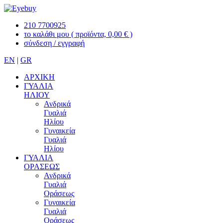
210 7700925
το καλάθι μου
( προϊόντα, 0,00 € )
σύνδεση / εγγραφή
EN
|
GR
ΑΡΧΙΚΗ
ΓΥΑΛΙΑ
ΗΛΙΟΥ
Ανδρικά
Γυαλιά
Ηλίου
Γυναικεία
Γυαλιά
Ηλίου
ΓΥΑΛΙΑ
ΟΡΑΣΕΩΣ
Ανδρικά
Γυαλιά
Οράσεως
Γυναικεία
Γυαλιά
Οράσεως