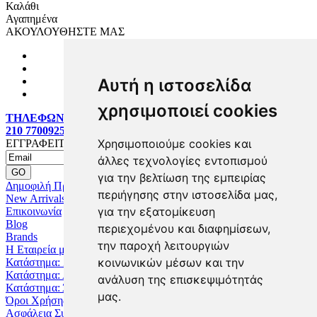
Καλάθι
Αγαπημένα
ΑΚΟΥΛΟΥΘΗΣΤΕ ΜΑΣ
Αυτή η ιστοσελίδα
χρησιμοποιεί cookies
ΤΗΛΕΦΩΝΙΚΕΣ ΠΑΡΑΓΓΕΛΙΕΣ:
210 7700925
Χρησιμοποιούμε cookies και
ΕΓΓΡΑΦΕΙΤΕ MAILING LIST
άλλες τεχνολογίες εντοπισμού
για την βελτίωση της εμπειρίας
Δημοφιλή Προϊόντα
περιήγησης στην ιστοσελίδα μας,
New Arrivals
για την εξατομίκευση
Επικοινωνία
Blog
περιεχομένου και διαφημίσεων,
Brands
την παροχή λειτουργιών
Η Εταιρεία μας
κοινωνικών μέσων και την
Κατάστημα: Ζωγράφου
Κατάστημα: Αχαρναί
ανάλυση της επισκεψιμότητάς
Κατάστημα: Άνω Λιόσια
μας.
Όροι Χρήσης
Ασφάλεια Συναλλαγών