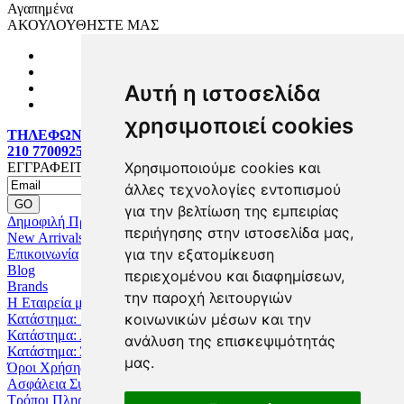
Αγαπημένα
ΑΚΟΥΛΟΥΘΗΣΤΕ ΜΑΣ
Αυτή η ιστοσελίδα
χρησιμοποιεί cookies
ΤΗΛΕΦΩΝΙΚΕΣ ΠΑΡΑΓΓΕΛΙΕΣ:
210 7700925
Χρησιμοποιούμε cookies και
ΕΓΓΡΑΦΕΙΤΕ MAILING LIST
άλλες τεχνολογίες εντοπισμού
για την βελτίωση της εμπειρίας
Δημοφιλή Προϊόντα
περιήγησης στην ιστοσελίδα μας,
New Arrivals
για την εξατομίκευση
Επικοινωνία
Blog
περιεχομένου και διαφημίσεων,
Brands
την παροχή λειτουργιών
Η Εταιρεία μας
κοινωνικών μέσων και την
Κατάστημα: Ζωγράφου
Κατάστημα: Αχαρναί
ανάλυση της επισκεψιμότητάς
Κατάστημα: Άνω Λιόσια
μας.
Όροι Χρήσης
Ασφάλεια Συναλλαγών
Τρόποι Πληρωμής