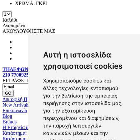
ΧΡΩΜΑ:
ΓΚΡΙ
Καλάθι
Αγαπημένα
ΑΚΟΥΛΟΥΘΗΣΤΕ ΜΑΣ
Αυτή η ιστοσελίδα
χρησιμοποιεί cookies
ΤΗΛΕΦΩΝΙΚΕΣ ΠΑΡΑΓΓΕΛΙΕΣ:
210 7700925
Χρησιμοποιούμε cookies και
ΕΓΓΡΑΦΕΙΤΕ MAILING LIST
άλλες τεχνολογίες εντοπισμού
για την βελτίωση της εμπειρίας
Δημοφιλή Προϊόντα
περιήγησης στην ιστοσελίδα μας,
New Arrivals
για την εξατομίκευση
Επικοινωνία
Blog
περιεχομένου και διαφημίσεων,
Brands
την παροχή λειτουργιών
Η Εταιρεία μας
κοινωνικών μέσων και την
Κατάστημα: Ζωγράφου
Κατάστημα: Αχαρναί