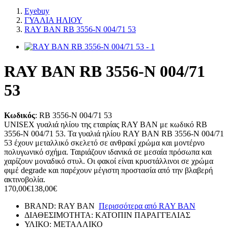
Eyebuy
ΓΥΑΛΙΑ ΗΛΙΟΥ
RAY BAN RB 3556-N 004/71 53
RAY BAN RB 3556-N 004/71
53
Κωδικός
:
RB 3556-N 004/71 53
UNISEX γυαλιά ηλίου της εταιρίας RAY BAN με κωδικό RB
3556-N 004/71 53. Τα γυαλιά ηλίου RAY BAN RB 3556-N 004/71
53 έχουν μεταλλικό σκελετό σε ανθρακί χρώμα και μοντέρνο
πολυγωνικό σχήμα. Ταιριάζουν ιδανικά σε μεσαία πρόσωπα και
χαρίζουν μοναδικό στυλ. Οι φακοί είναι κρυστάλλινοι σε χρώμα
φιμέ degrade και παρέχουν μέγιστη προστασία από την βλαβερή
ακτινοβολία.
170,00€
138,00€
BRAND:
RAY BAN
Περισσότερα από
RAY BAN
ΔΙΑΘΕΣΙΜΟΤΗΤΑ:
ΚΑΤΟΠΙΝ ΠΑΡΑΓΓΕΛΙΑΣ
ΥΛΙΚΟ:
ΜΕΤΑΛΛΙΚΟ