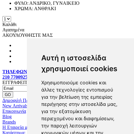
ΦΥΛΟ:
ΑΝΔΡΙΚΟ, ΓΥΝΑΙΚΕΙΟ
ΧΡΩΜΑ:
ΑΝΘΡΑΚΙ
Καλάθι
Αγαπημένα
ΑΚΟΥΛΟΥΘΗΣΤΕ ΜΑΣ
Αυτή η ιστοσελίδα
χρησιμοποιεί cookies
ΤΗΛΕΦΩΝΙΚΕΣ ΠΑΡΑΓΓΕΛΙΕΣ:
210 7700925
Χρησιμοποιούμε cookies και
ΕΓΓΡΑΦΕΙΤΕ MAILING LIST
άλλες τεχνολογίες εντοπισμού
για την βελτίωση της εμπειρίας
Δημοφιλή Προϊόντα
περιήγησης στην ιστοσελίδα μας,
New Arrivals
για την εξατομίκευση
Επικοινωνία
Blog
περιεχομένου και διαφημίσεων,
Brands
την παροχή λειτουργιών
Η Εταιρεία μας
κοινωνικών μέσων και την
Κατάστημα: Ζωγράφου