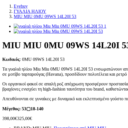
Eyebuy
ΓΥΑΛΙΑ ΗΛΙΟΥ
MIU MIU 0MU 09WS 14L20I 53
MIU MIU 0MU 09WS 14L20I 5
Κωδικός
:
0MU 09WS 14L20I 53
Τα γυαλιά ηλίου Miu Miu 0MU 09WS 14L20I 53 ενσωματώνουν απόλυ
σε μοτίβο ταρταρούγας (Havana), προσδίδουν πολυτέλεια και ρετρό
Οι οργανικοί φακοί σε απαλή ροζ απόχρωση προσφέρουν προστασία
βραχίονες ενισχύει τη high-fashion ταυτότητα του brand, καθιστώντα
Απευθύνονται σε γυναίκες με δυναμικό και εκλεπτυσμένο γούστο πο
Μέγεθος: 53▢18-140
398,00€
325,00€