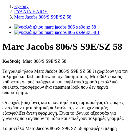
Eyebuy
ΓΥΑΛΙΑ ΗΛΙΟΥ
Marc Jacobs 806/S S9E/SZ 58
Marc Jacobs 806/S S9E/SZ 58
Κωδικός
:
Marc 806/S S9E/SZ 58
Τα γυαλιά ηλίου Marc Jacobs 806/S S9E SZ 58 ξεχωρίζουν για τον
τολμηρό και fashion-forward σχεδιασμό τους. Με οβάλ φακούς
καθρέφτη σε ροζ απόχρωση και επιβλητικό χρυσό μεταλλικό
σκελετό, προσφέρουν ένα statement look που δεν περνά
απαρατήρητο.
Οι παχιές βραχίονες και οι λεπτομέρειες ταρταρούγας στις άκρες
ενισχύουν την αισθητική πολυτέλεια, ενώ ο σχεδιασμός
εξασφαλίζει άνετη εφαρμογή. Είναι το ιδανικό αξεσουάρ για
γυναίκες που αγαπούν τη μόδα και επιλέγουν τολμηρές γραμμές.
Το μοντέλο Marc Jacobs 806/S S9E SZ 58 προσφέρει πλήρη