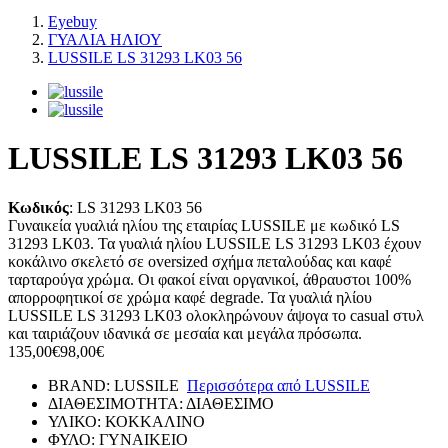
Eyebuy
ΓΥΑΛΙΑ ΗΛΙΟΥ
LUSSILE LS 31293 LK03 56
LUSSILE LS 31293 LK03 56
Κωδικός
:
LS 31293 LK03 56
Γυναικεία γυαλιά ηλίου της εταιρίας LUSSILE με κωδικό LS
31293 LK03. Τα γυαλιά ηλίου LUSSILE LS 31293 LK03 έχουν
κοκάλινο σκελετό σε oversized σχήμα πεταλούδας και καφέ
ταρταρούγα χρώμα. Οι φακοί είναι οργανικοί, άθραυστοι 100%
απορροφητικοί σε χρώμα καφέ degrade. Τα γυαλιά ηλίου
LUSSILE LS 31293 LK03 ολοκληρώνουν άψογα το casual στυλ
και ταιριάζουν ιδανικά σε μεσαία και μεγάλα πρόσωπα.
135,00€
98,00€
BRAND:
LUSSILE
Περισσότερα από
LUSSILE
ΔΙΑΘΕΣΙΜΟΤΗΤΑ:
ΔΙΑΘΕΣΙΜΟ
ΥΛΙΚΟ:
ΚΟΚΚΑΛΙΝΟ
ΦΥΛΟ:
ΓΥΝΑΙΚΕΙΟ