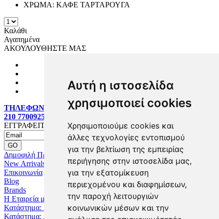
ΧΡΩΜΑ:
ΚΑΦΕ ΤΑΡΤΑΡΟΥΓΑ
Καλάθι
Αγαπημένα
ΑΚΟΥΛΟΥΘΗΣΤΕ ΜΑΣ
Αυτή η ιστοσελίδα
χρησιμοποιεί cookies
ΤΗΛΕΦΩΝΙΚΕΣ ΠΑΡΑΓΓΕΛΙΕΣ:
210 7700925
Χρησιμοποιούμε cookies και
ΕΓΓΡΑΦΕΙΤΕ MAILING LIST
άλλες τεχνολογίες εντοπισμού
για την βελτίωση της εμπειρίας
Δημοφιλή Προϊόντα
περιήγησης στην ιστοσελίδα μας,
New Arrivals
για την εξατομίκευση
Επικοινωνία
Blog
περιεχομένου και διαφημίσεων,
Brands
την παροχή λειτουργιών
Η Εταιρεία μας
κοινωνικών μέσων και την
Κατάστημα: Ζωγράφου
Κατάστημα: Αχαρναί