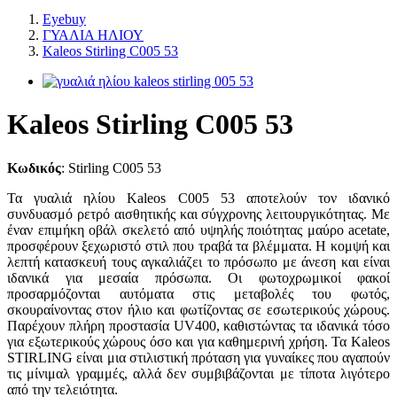
Eyebuy
ΓΥΑΛΙΑ ΗΛΙΟΥ
Kaleos Stirling C005 53
Kaleos Stirling C005 53
Κωδικός
:
Stirling C005 53
Τα γυαλιά ηλίου Kaleos C005 53 αποτελούν τον ιδανικό
συνδυασμό ρετρό αισθητικής και σύγχρονης λειτουργικότητας. Με
έναν επιμήκη οβάλ σκελετό από υψηλής ποιότητας μαύρο acetate,
προσφέρουν ξεχωριστό στιλ που τραβά τα βλέμματα. Η κομψή και
λεπτή κατασκευή τους αγκαλιάζει το πρόσωπο με άνεση και είναι
ιδανικά για μεσαία πρόσωπα. Οι φωτοχρωμικοί φακοί
προσαρμόζονται αυτόματα στις μεταβολές του φωτός,
σκουραίνοντας στον ήλιο και φωτίζοντας σε εσωτερικούς χώρους.
Παρέχουν πλήρη προστασία UV400, καθιστώντας τα ιδανικά τόσο
για εξωτερικούς χώρους όσο και για καθημερινή χρήση. Τα Kaleos
STIRLING είναι μια στιλιστική πρόταση για γυναίκες που αγαπούν
τις μίνιμαλ γραμμές, αλλά δεν συμβιβάζονται με τίποτα λιγότερο
από την τελειότητα.