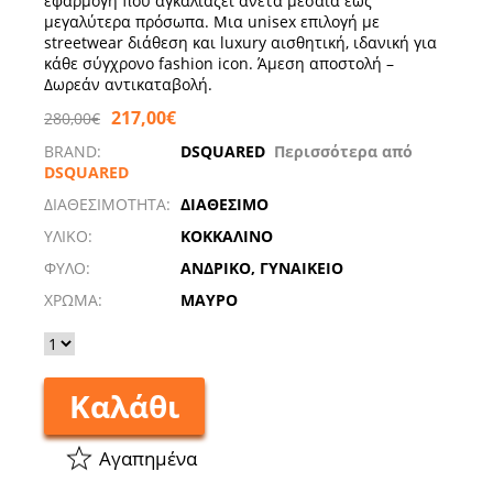
εφαρμογή που αγκαλιάζει άνετα μεσαία έως
μεγαλύτερα πρόσωπα. Μια unisex επιλογή με
streetwear διάθεση και luxury αισθητική, ιδανική για
κάθε σύγχρονο fashion icon. Άμεση αποστολή –
Δωρεάν αντικαταβολή.
217,00€
280,00€
BRAND:
DSQUARED
Περισσότερα από
DSQUARED
ΔΙΑΘΕΣΙΜΟΤΗΤΑ:
ΔΙΑΘΕΣΙΜΟ
ΥΛΙΚΟ:
ΚΟΚΚΑΛΙΝΟ
ΦΥΛΟ:
ΑΝΔΡΙΚΟ, ΓΥΝΑΙΚΕΙΟ
ΧΡΩΜΑ:
ΜΑΥΡΟ
Καλάθι
Αγαπημένα