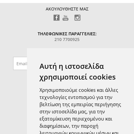
ΑΚΟΥΛΟΥΘΗΣΤΕ ΜΑΣ
ΤΗΛΕΦΩΝΙΚΕΣ ΠΑΡΑΓΓΕΛΙΕΣ:
210 7700925
ΕΓΓΡΑΦΕΙΤΕ MAILING LIST
Αυτή η ιστοσελίδα
χρησιμοποιεί cookies
Δημοφιλή Προϊόντα
New Arrivals
Χρησιμοποιούμε cookies και άλλες
Επικοινωνία
Blog
τεχνολογίες εντοπισμού για την
Brands
βελτίωση της εμπειρίας περιήγησης
Η Εταιρεία μας
στην ιστοσελίδα μας, για την
Κατάστημα: Ζωγράφου
εξατομίκευση περιεχομένου και
Κατάστημα: Αχαρναί
Κατάστημα: Άνω Λιόσια
διαφημίσεων, την παροχή
Όροι Χρήσης
λειτουργιών κοινωνικών μέσων και