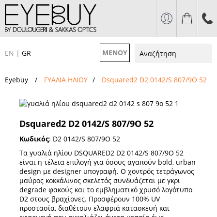
ΜΕΝΟΥ
EN
|
GR
Eyebuy
ΓΥΑΛΙΑ ΗΛΙΟΥ
Dsquared2 D2 0142/S 807/9O 52
Dsquared2 D2 0142/S 807/9O 52
Κωδικός
:
D2 0142/S 807/9O 52
Τα γυαλιά ηλίου DSQUARED2 D2 0142/S 807/9O 52
είναι η τέλεια επιλογή για όσους αγαπούν bold, urban
design με designer υπογραφή. Ο χοντρός τετράγωνος
μαύρος κοκκάλινος σκελετός συνδυάζεται με γκρι
degrade φακούς και το εμβληματικό χρυσό λογότυπο
D2 στους βραχίονες. Προσφέρουν 100% UV
προστασία, διαθέτουν ελαφριά κατασκευή και