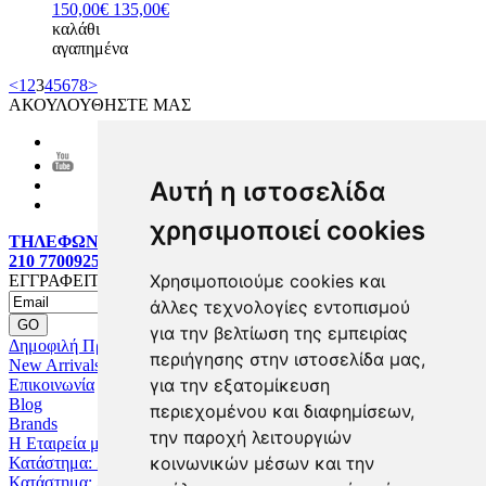
150,00€
135,00€
καλάθι
αγαπημένα
<
1
2
3
4
5
6
7
8
>
ΑΚΟΥΛΟΥΘΗΣΤΕ ΜΑΣ
Αυτή η ιστοσελίδα
χρησιμοποιεί cookies
ΤΗΛΕΦΩΝΙΚΕΣ ΠΑΡΑΓΓΕΛΙΕΣ:
210 7700925
Χρησιμοποιούμε cookies και
ΕΓΓΡΑΦΕΙΤΕ MAILING LIST
άλλες τεχνολογίες εντοπισμού
για την βελτίωση της εμπειρίας
Δημοφιλή Προϊόντα
περιήγησης στην ιστοσελίδα μας,
New Arrivals
για την εξατομίκευση
Επικοινωνία
Blog
περιεχομένου και διαφημίσεων,
Brands
την παροχή λειτουργιών
Η Εταιρεία μας
κοινωνικών μέσων και την
Κατάστημα: Ζωγράφου
Κατάστημα: Αχαρναί