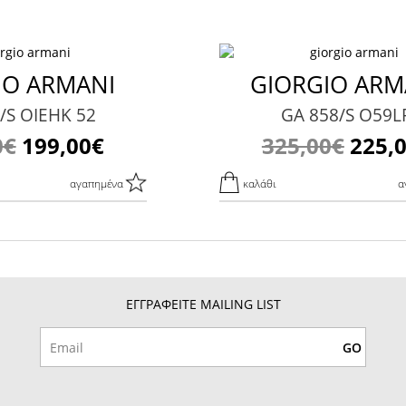
IO ARMANI
GIORGIO ARM
/S OIEHK 52
GA 858/S O59L
0€
199,00€
325,00€
225,
αγαπημένα
καλάθι
α
ΕΓΓΡΑΦΕΙΤΕ MAILING LIST